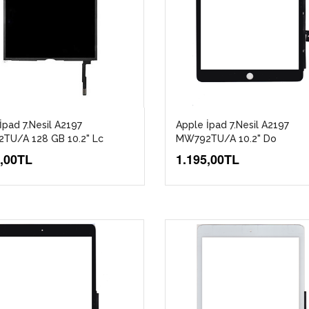
İpad 7.Nesil A2197
Apple İpad 7.Nesil A2197
TU/A 128 GB 10.2" Lc
MW792TU/A 10.2" Do
6,00TL
1.195,00TL