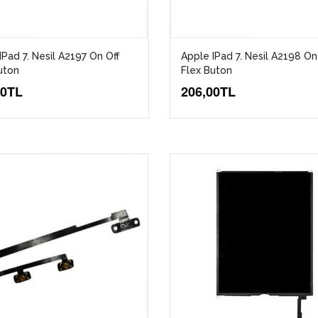
IPad 7. Nesil A2197 On Off
Apple IPad 7. Nesil A2198 On
uton
Flex Buton
00TL
206,00TL