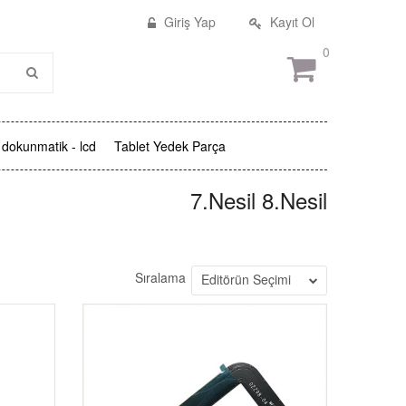
Giriş Yap
Kayıt Ol
0
dokunmatik - lcd
Tablet Yedek Parça
7.Nesil 8.Nesil
Sıralama
Editörün Seçimi