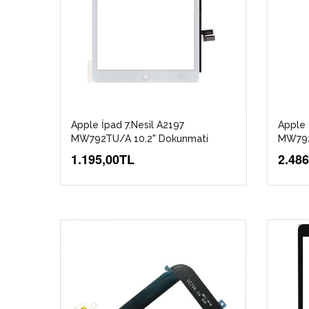
Apple İpad 7.Nesil A2197
Apple 
MW792TU/A 10.2" Dokunmati
MW792
1.195,00TL
2.48