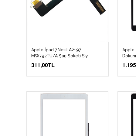
Apple İpad 7.Nesil A2197
Apple 
MW792TU/A Şarj Soketi Siy
Dokunm
311,00TL
1.19