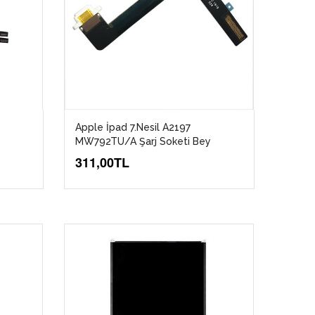
Apple İpad 7.Nesil A2197
MW792TU/A Şarj Soketi Bey
311,00TL