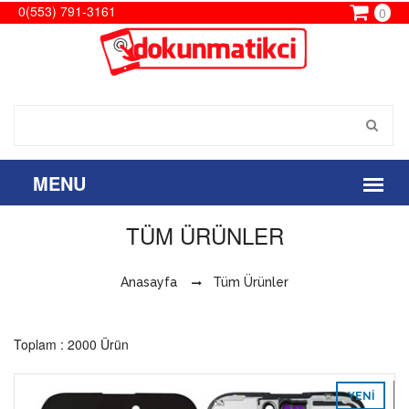
0(553) 791-3161
0
TÜM ÜRÜNLER
Anasayfa
Tüm Ürünler
Toplam : 2000 Ürün
YENI