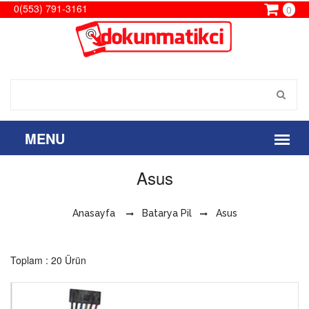
0(553) 791-3161
0
Asus
Anasayfa
Batarya Pil
Asus
Toplam : 20 Ürün