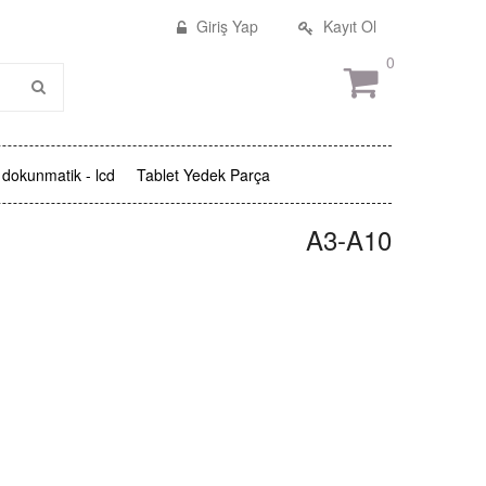
Giriş Yap
Kayıt Ol
0
dokunmatik - lcd
Tablet Yedek Parça
A3-A10