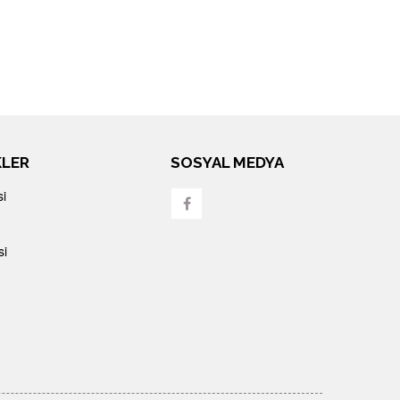
KLER
SOSYAL MEDYA
si
si