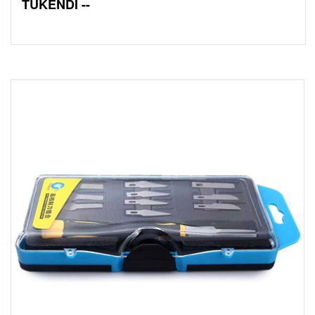
TÜKENDİ --