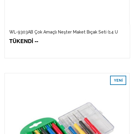
WL-9303AB Çok Amaçlı Neşter Maket Bıçak Seti (14 U
TÜKENDİ --
YENI