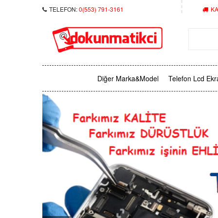
TELEFON:
0(553) 791-3161
KA
Diğer Marka&Model
Telefon Lcd Ekr