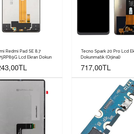
mi Redmi Pad SE 8.7
Tecno Spark 20 Pro Lcd E
75RP89G Lcd Ekran Dokun
Dokunmatik (Orjinal)
243,00TL
717,00TL