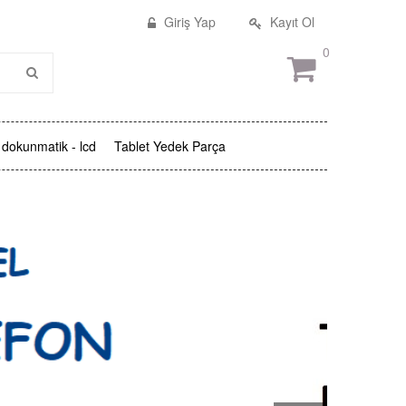
Giriş Yap
Kayıt Ol
0
dokunmatik - lcd
Tablet Yedek Parça