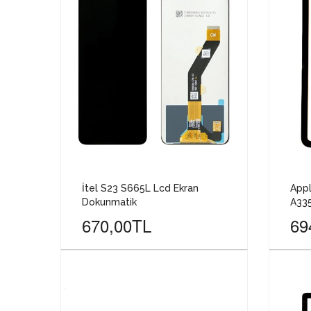
İtel S23 S665L Lcd Ekran
Appl
Dokunmatik
A33
670,00TL
69