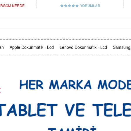
RGOM NERDE
YORUMLAR
an
Apple Dokunmatik - Lcd
Lenovo Dokunmatik - Lcd
Samsung 