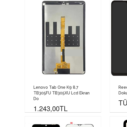
Lenovo Tab One K9 8.7
Reed
TB305FU TB305XU Lcd Ekran
Dok
Do
TÜ
1.243,00TL