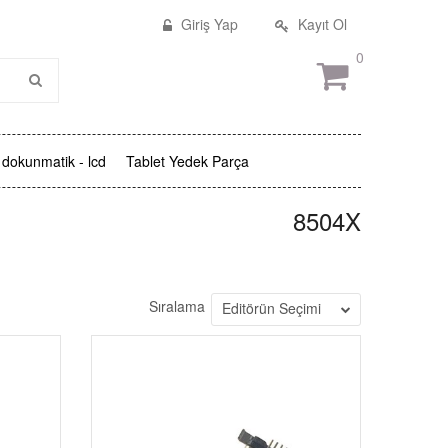
Giriş Yap
Kayıt Ol
0
dokunmatik - lcd
Tablet Yedek Parça
8504X
Sıralama
Editörün Seçimi