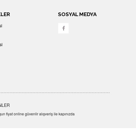
KLER
SOSYAL MEDYA
si
si
NLER
n fiyat online güvenlir alışveriş ile kapınızda