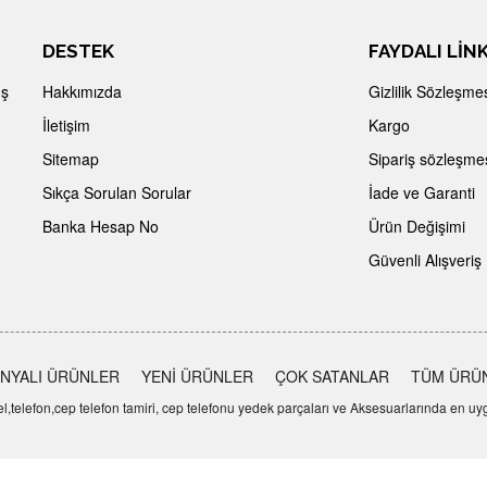
DESTEK
FAYDALI LİN
İş
Hakkımızda
Gizlilik Sözleşme
İletişim
Kargo
Sitemap
Sipariş sözleşme
Sıkça Sorulan Sorular
İade ve Garanti
Banka Hesap No
Ürün Değişimi
Güvenli Alışveriş
NYALI ÜRÜNLER
YENİ ÜRÜNLER
ÇOK SATANLAR
TÜM ÜRÜ
telefon,cep telefon tamiri, cep telefonu yedek parçaları ve Aksesuarlarında en uygu
Bu Sistem
Ticaretcim
altyapısı ile hazırlanmıştır