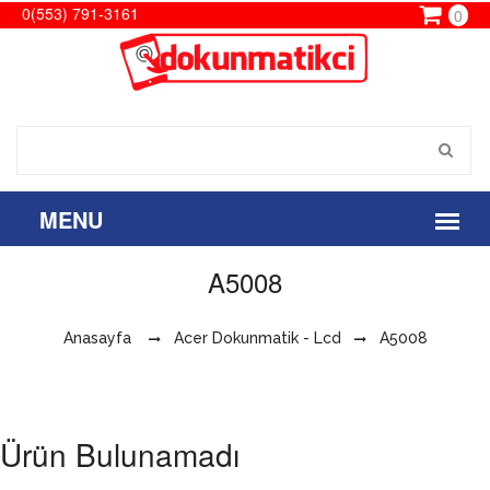
0(553) 791-3161
0
A5008
Anasayfa
Acer Dokunmatik - Lcd
A5008
Ürün Bulunamadı