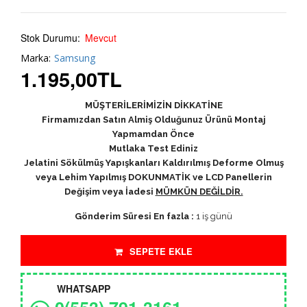
Stok Durumu:
Mevcut
Marka:
Samsung
1.195,00
TL
MÜŞTERİLERİMİZİN DİKKATİNE
Firmamızdan Satın Almiş Olduğunuz Ürünü Montaj
Yapmamdan Önce
Mutlaka Test Ediniz
Jelatini Sökülmüş Yapışkanları Kaldırılmış Deforme Olmuş
veya Lehim Yapılmış DOKUNMATİK ve LCD Panellerin
Değişim veya İadesi
MÜMKÜN DEĞİLDİR.
Gönderim Süresi En fazla :
1 iş günü
SEPETE EKLE
WHATSAPP