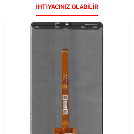
İHTIYACINIZ OLABILIR