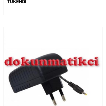
TÜKENDİ --