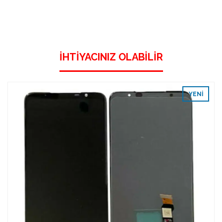
İHTIYACINIZ OLABILIR
YENI