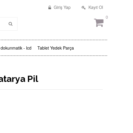
Giriş Yap
Kayıt Ol
0
dokunmatik - lcd
Tablet Yedek Parça
tarya Pil