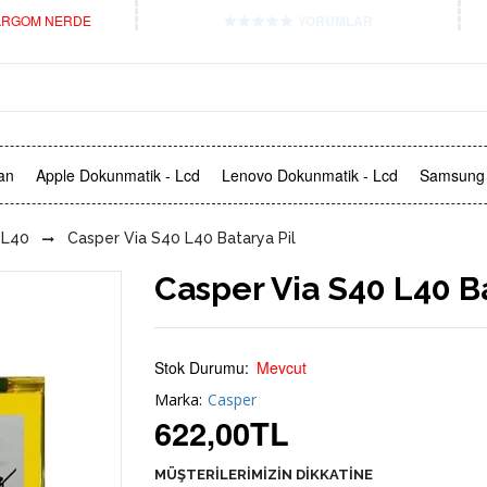
RGOM NERDE
YORUMLAR
an
Apple Dokunmatik - Lcd
Lenovo Dokunmatik - Lcd
Samsung 
 L40
Casper Via S40 L40 Batarya Pil
Casper Via S40 L40 Ba
Stok Durumu:
Mevcut
Marka:
Casper
622,00
TL
MÜŞTERİLERİMİZİN DİKKATİNE