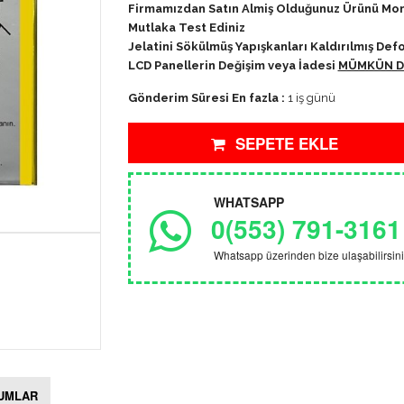
Firmamızdan Satın Almiş Olduğunuz Ürünü M
Mutlaka Test Ediniz
Jelatini Sökülmüş Yapışkanları Kaldırılmış 
LCD Panellerin Değişim veya İadesi
MÜMKÜN DE
Gönderim Süresi En fazla :
1 iş günü
SEPETE EKLE
WHATSAPP
0(553) 791-3161
Whatsapp üzerinden bize ulaşabilirsini
UMLAR