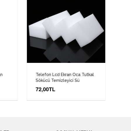
an
Telefon Lcd Ekran Oca Tutkal
Kabl
Sökücü Temizleyici Sü
16
72,00TL