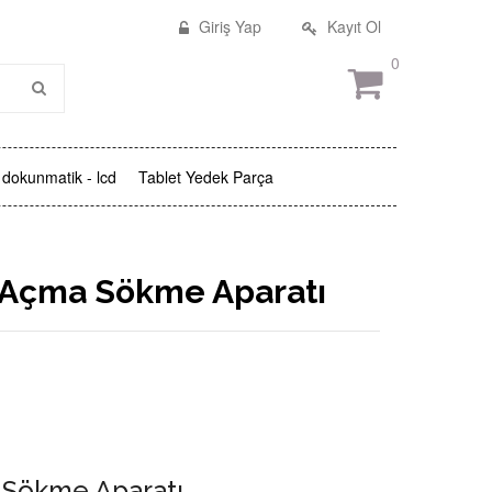
Giriş Yap
Kayıt Ol
0
dokunmatik - lcd
Tablet Yedek Parça
 Açma Sökme Aparatı
 Sökme Aparatı