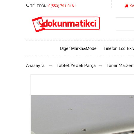
TELEFON:
0(553) 791-3161
KA
Diğer Marka&Model
Telefon Lcd Ekr
Anasayfa
Tablet Yedek Parça
Tamir Malzem