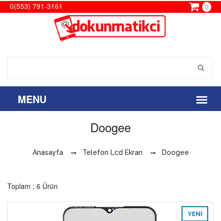
0(553) 791-3161
0
Doogee
Anasayfa
Telefon Lcd Ekran
Doogee
Toplam : 6 Ürün
YENI