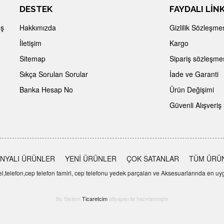
DESTEK
FAYDALI LİN
İş
Hakkımızda
Gizlilik Sözleşme
İletişim
Kargo
Sitemap
Sipariş sözleşme
Sıkça Sorulan Sorular
İade ve Garanti
Banka Hesap No
Ürün Değişimi
Güvenli Alışveriş
NYALI ÜRÜNLER
YENİ ÜRÜNLER
ÇOK SATANLAR
TÜM ÜRÜ
telefon,cep telefon tamiri, cep telefonu yedek parçaları ve Aksesuarlarında en uygu
Bu Sistem
Ticaretcim
altyapısı ile hazırlanmıştır