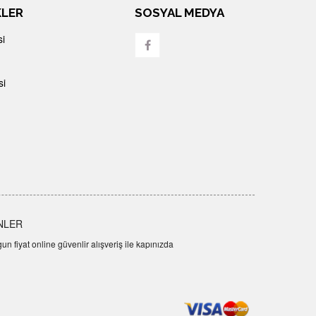
KLER
SOSYAL MEDYA
si
si
NLER
n fiyat online güvenlir alışveriş ile kapınızda