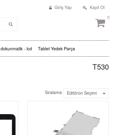
Giriş Yap
Kayıt Ol
0
dokunmatik - lcd
Tablet Yedek Parça
T530
Sıralama
Editörün Seçimi