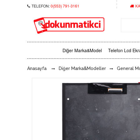
TELEFON:
0(553) 791-3161
KA
Diğer Marka&Model
Telefon Lcd Ekr
Anasayfa
Diğer Marka&Modeller
General M