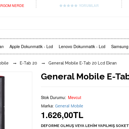
RGOM NERDE
YORUMLAR
an
Apple Dokunmatik - Lcd
Lenovo Dokunmatik - Lcd
Samsung 
obile
E-Tab 20
General Mobile E-Tab 20 Lcd Ekran
General Mobile E-Tab
Stok Durumu:
Mevcut
Marka:
General Mobile
1.626,00
TL
DEFORME OLMUŞ VEYA LEHİM YAPILMIŞ SOKET