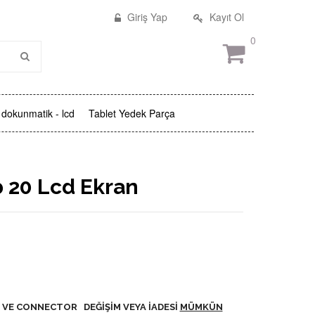
Giriş Yap
Kayıt Ol
0
dokunmatik - lcd
Tablet Yedek Parça
 20 Lcd Ekran
 VE CONNECTOR DEĞİŞİM VEYA İADESİ
MÜMKÜN