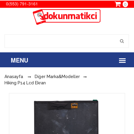
0(553) 791-3161
0
Anasayfa
Diğer Marka&Modeller
Hiking P14 Lcd Ekran