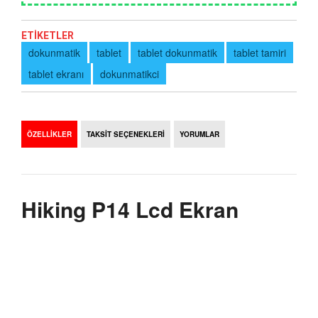
ETİKETLER
dokunmatik
tablet
tablet dokunmatik
tablet tamiri
tablet ekranı
dokunmatikci
ÖZELLİKLER
TAKSİT SEÇENEKLERİ
YORUMLAR
Hiking P14 Lcd Ekran