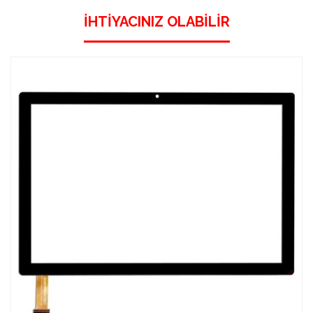
İHTIYACINIZ OLABILIR