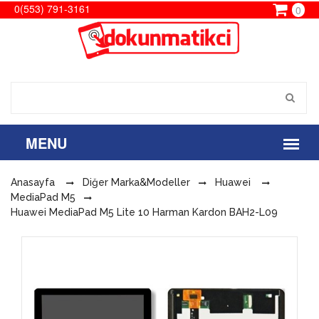
0(553) 791-3161
0
Anasayfa
Diğer Marka&Modeller
Huawei
MediaPad M5
Huawei MediaPad M5 Lite 10 Harman Kardon BAH2-L09