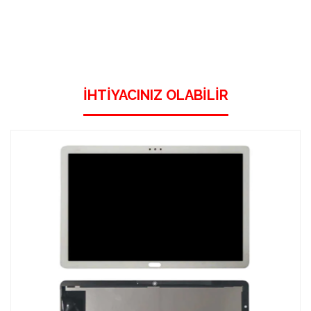
İHTIYACINIZ OLABILIR