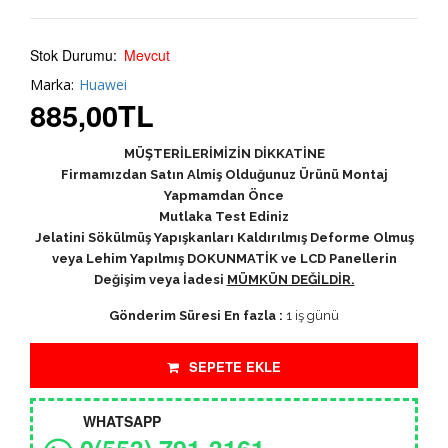
Stok Durumu:
Mevcut
Marka:
Huawei
885,00
TL
MÜŞTERİLERİMİZİN DİKKATİNE
Firmamızdan Satın Almiş Olduğunuz Ürünü Montaj
Yapmamdan Önce
Mutlaka Test Ediniz
Jelatini Sökülmüş Yapışkanları Kaldırılmış Deforme Olmuş
veya Lehim Yapılmış DOKUNMATİK ve LCD Panellerin
Değişim veya İadesi
MÜMKÜN DEĞİLDİR.
Gönderim Süresi En fazla :
1 iş günü
SEPETE EKLE
WHATSAPP