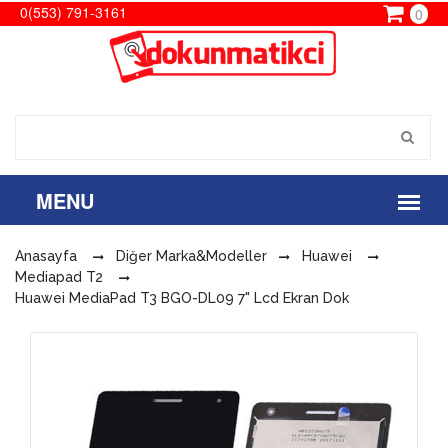
0(553) 791-3161
0
Anasayfa
Diğer Marka&Modeller
Huawei
Mediapad T2
Huawei MediaPad T3 BGO-DL09 7" Lcd Ekran Dok