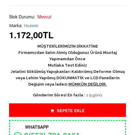
Stok Durumu:
Mevcut
Marka:
Huawei
1.172,00
TL
MÜŞTERİLERİMİZİN DİKKATİNE
Firmamızdan Satın Almiş Olduğunuz Ürünü Montaj
Yapmamdan Önce
Mutlaka Test Ediniz
Jelatini Sökülmüş Yapışkanları Kaldırılmış Deforme Olmuş
veya Lehim Yapılmış DOKUNMATİK ve LCD Panellerin
Değişim veya İadesi
MÜMKÜN DEĞİLDİR.
Gönderim Süresi En fazla :
1 iş günü
SEPETE EKLE
WHATSAPP