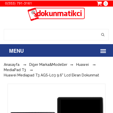
0(553) 791-3161
0
Anasayfa
Diğer Marka&Modeller
Huawei
MediaPad T3
Huawei Mediapad T3 AGS-L03 9.6" Lcd Ekran Dokunmat