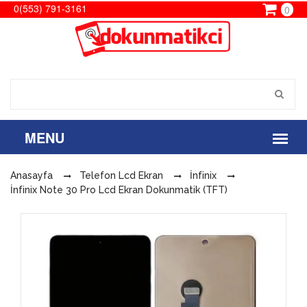
0(553) 791-3161
0
Anasayfa
Telefon Lcd Ekran
İnfinix
İnfinix Note 30 Pro Lcd Ekran Dokunmatik (TFT)