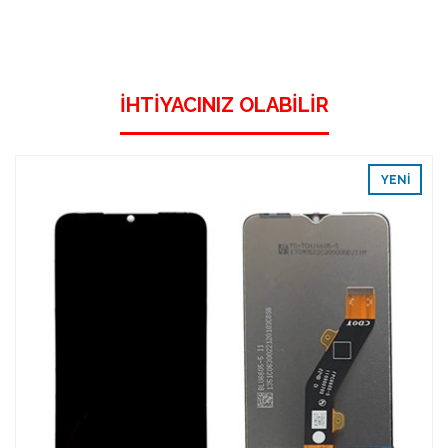
İHTIYACINIZ OLABILIR
YENI