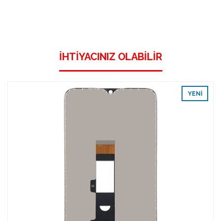
İHTIYACINIZ OLABILIR
YENI