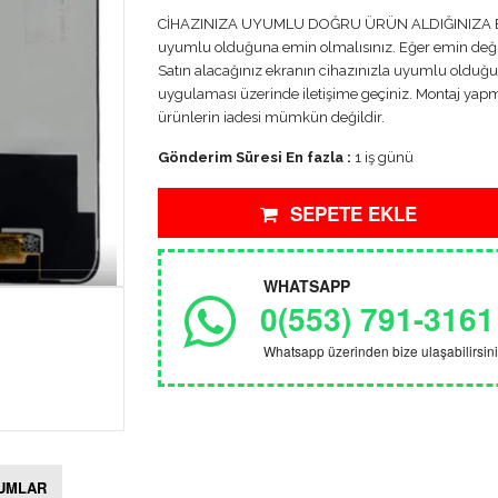
CİHAZINIZA UYUMLU DOĞRU ÜRÜN ALDIĞINIZA EMİN
uyumlu olduğuna emin olmalısınız. Eğer emin deği
Satın alacağınız ekranın cihazınızla uyumlu olduğ
uygulaması üzerinde iletişime geçiniz. Montaj yapma
ürünlerin iadesi mümkün değildir.
Gönderim Süresi En fazla :
1 iş günü
SEPETE EKLE
WHATSAPP
0(553) 791-3161
Whatsapp üzerinden bize ulaşabilirsini
UMLAR