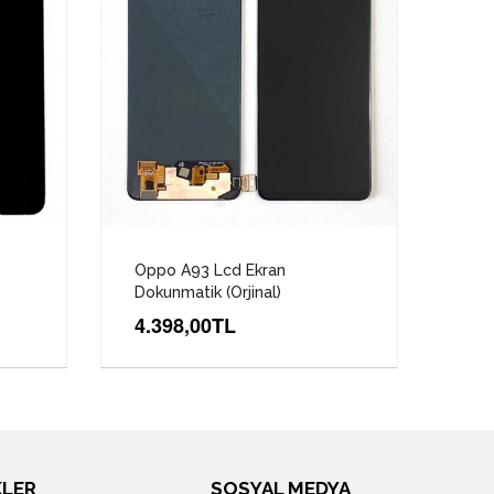
Oppo A93 Lcd Ekran
Opp
Dokunmatik (Orjinal)
Kap
4.398,00TL
71
KLER
SOSYAL MEDYA