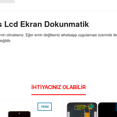
s Lcd Ekran Dokunmatik
min olmalısınız. Eğer emin değilseniz whatsapp uygulaması üzerinde ile
ğildir.
İHTIYACINIZ OLABILIR
YENI