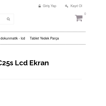
Giriş Yap
Kayıt Ol
0
dokunmatik - lcd
Tablet Yedek Parça
25s Lcd Ekran