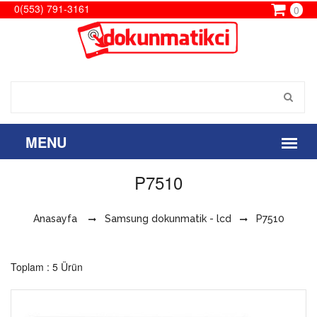
0(553) 791-3161
0
P7510
Anasayfa
Samsung dokunmatik - lcd
P7510
Toplam : 5 Ürün