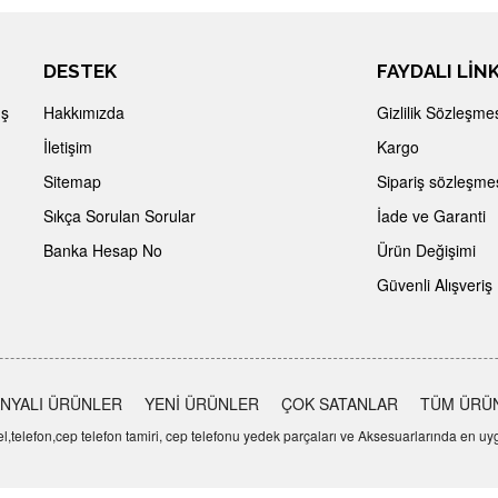
DESTEK
FAYDALI LİN
İş
Hakkımızda
Gizlilik Sözleşme
İletişim
Kargo
Sitemap
Sipariş sözleşme
Sıkça Sorulan Sorular
İade ve Garanti
Banka Hesap No
Ürün Değişimi
Güvenli Alışveriş
NYALI ÜRÜNLER
YENİ ÜRÜNLER
ÇOK SATANLAR
TÜM ÜRÜ
telefon,cep telefon tamiri, cep telefonu yedek parçaları ve Aksesuarlarında en uygu
Bu Sistem
Ticaretcim
altyapısı ile hazırlanmıştır