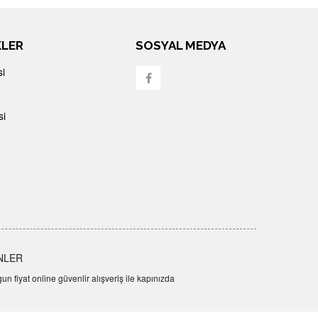
KLER
SOSYAL MEDYA
si
si
NLER
n fiyat online güvenlir alışveriş ile kapınızda