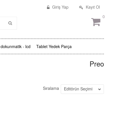
Giriş Yap
Kayıt Ol
0
dokunmatik - lcd
Tablet Yedek Parça
Preo
Sıralama
Editörün Seçimi