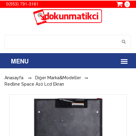
0(553) 791-3161
0
Anasayfa
Diğer Marka&Modeller
Redline Space A10 Lcd Ekran