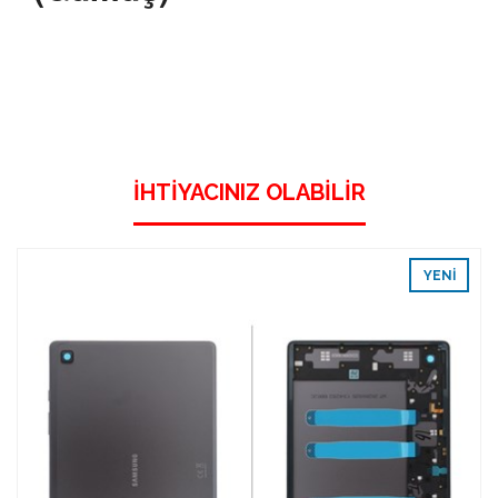
İHTIYACINIZ OLABILIR
YENI