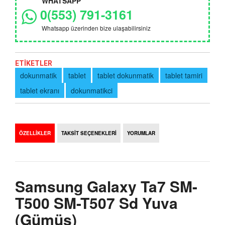
WHATSAPP
0(553) 791-3161
Whatsapp üzerinden bize ulaşabilirsiniz
ETİKETLER
dokunmatik
tablet
tablet dokunmatik
tablet tamiri
tablet ekranı
dokunmatikci
ÖZELLİKLER
TAKSİT SEÇENEKLERİ
YORUMLAR
Samsung Galaxy Ta7 SM-
T500 SM-T507 Sd Yuva
(Gümüş)