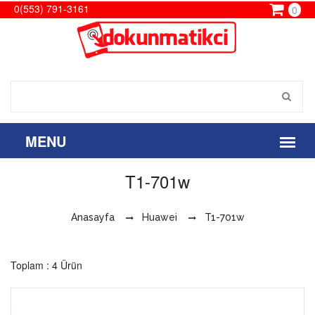
0(553) 791-3161
0
T1-701w
Anasayfa
Huawei
T1-701w
Toplam : 4 Ürün