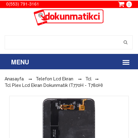
0(553) 791-3161
0
Anasayfa
Telefon Lcd Ekran
Tcl
Tcl Plex Lcd Ekran Dokunmatik (T770H - T780H)