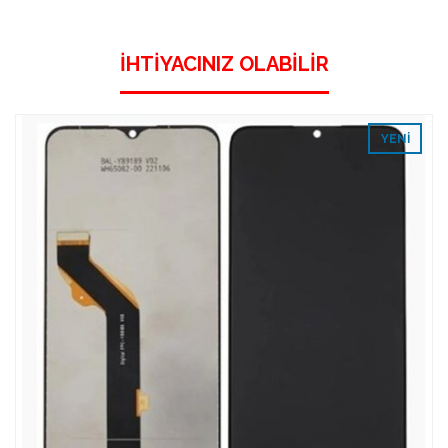
İHTIYACINIZ OLABILIR
YENI