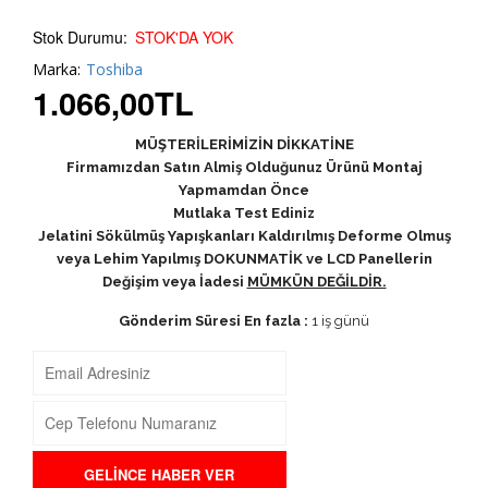
Stok Durumu:
STOK'DA YOK
Marka:
Toshiba
1.066,00
TL
MÜŞTERİLERİMİZİN DİKKATİNE
Firmamızdan Satın Almiş Olduğunuz Ürünü Montaj
Yapmamdan Önce
Mutlaka Test Ediniz
Jelatini Sökülmüş Yapışkanları Kaldırılmış Deforme Olmuş
veya Lehim Yapılmış DOKUNMATİK ve LCD Panellerin
Değişim veya İadesi
MÜMKÜN DEĞİLDİR.
Gönderim Süresi En fazla :
1 iş günü
GELİNCE HABER VER