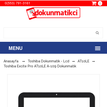
0(553) 791-3161
0
Anasayfa
Toshiba Dokunmatik - Lcd
AT10LE
Toshiba Excite Pro AT10LE A-109 Dokunmatik