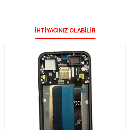
İHTIYACINIZ OLABILIR