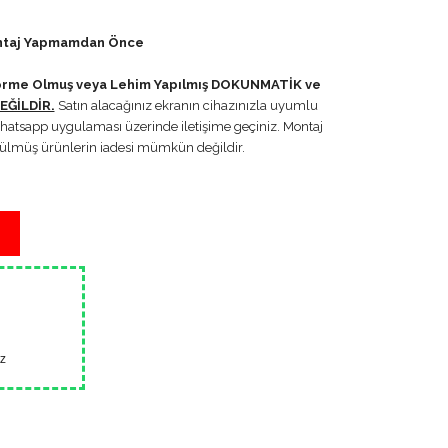
ontaj Yapmamdan Önce
Deforme Olmuş veya Lehim Yapılmış DOKUNMATİK ve
ĞİLDİR.
Satın alacağınız ekranın cihazınızla uyumlu
hatsapp uygulaması üzerinde iletişime geçiniz. Montaj
ökülmüş ürünlerin iadesi mümkün değildir.
z