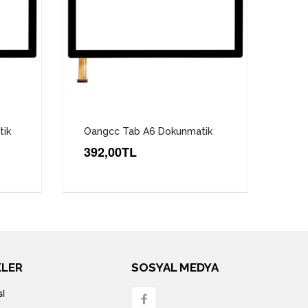
tik
Oangcc Tab A6 Dokunmatik
C33
Dok
392,00TL
52
KLER
SOSYAL MEDYA
si