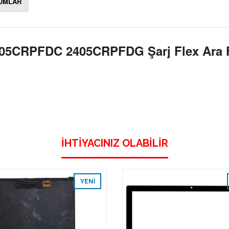
UMLAR
405CRPFDC 2405CRPFDG Şarj Flex Ara 
İHTIYACINIZ OLABILIR
YENI