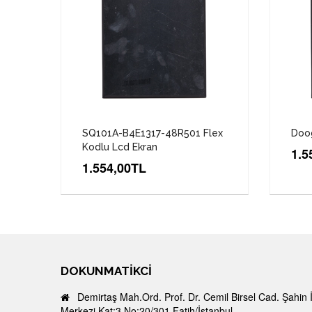
SQ101A-B4E1317-48R501 Flex
Doo
Kodlu Lcd Ekran
1.5
1.554,00TL
DOKUNMATIKCI
Demirtaş Mah.Ord. Prof. Dr. Cemil Birsel Cad. Şahin 
Merkezi Kat:3 No:20/301 Fatih/İstanbul