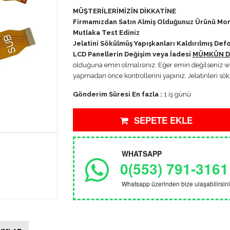
MÜŞTERİLERİMİZİN DİKKATİNE
Firmamızdan Satın Almiş Olduğunuz Ürünü M
Mutlaka Test Ediniz
Jelatini Sökülmüş Yapışkanları Kaldırılmış 
LCD Panellerin Değişim veya İadesi
MÜMKÜN DE
olduğuna emin olmalısınız. Eğer emin değilseniz w
yapmadan önce kontrollerini yapınız. Jelatinleri s
Gönderim Süresi En fazla :
1 iş günü
SEPETE EKLE
WHATSAPP
0(553) 791-3161
Whatsapp üzerinden bize ulaşabilirsini