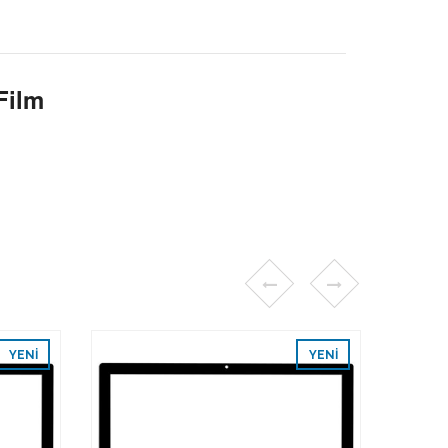
Film
YENI
YENI