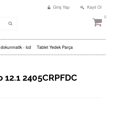
Giriş Yap
Kayıt Ol
0
dokunmatik - lcd
Tablet Yedek Parça
o 12.1 2405CRPFDC