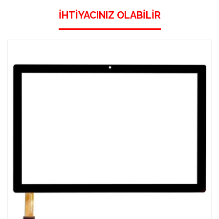
İHTIYACINIZ OLABILIR