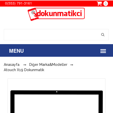
0(553) 791-3161
0
Anasayfa
Diğer Marka&Modeller
Atouch X19 Dokunmatik