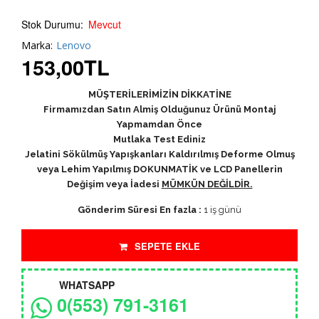
Stok Durumu:
Mevcut
Marka:
Lenovo
153,00
TL
MÜŞTERİLERİMİZİN DİKKATİNE
Firmamızdan Satın Almiş Olduğunuz Ürünü Montaj
Yapmamdan Önce
Mutlaka Test Ediniz
Jelatini Sökülmüş Yapışkanları Kaldırılmış Deforme Olmuş
veya Lehim Yapılmış DOKUNMATİK ve LCD Panellerin
Değişim veya İadesi
MÜMKÜN DEĞİLDİR.
Gönderim Süresi En fazla :
1 iş günü
SEPETE EKLE
WHATSAPP
0(553) 791-3161