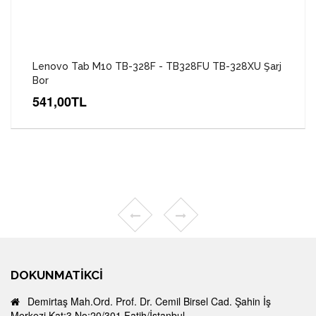
Lenovo Tab M10 TB-328F - TB328FU TB-328XU Şarj
Bor
541,00TL
DOKUNMATIKCI
Demirtaş Mah.Ord. Prof. Dr. Cemil Birsel Cad. Şahin İş
Merkezi Kat:3 No:20/301 Fatih/İstanbul