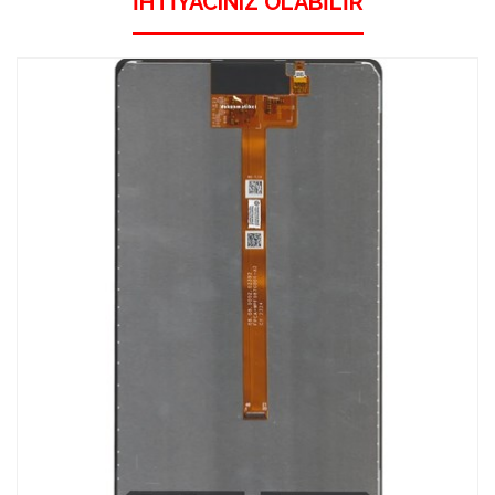
İHTIYACINIZ OLABILIR