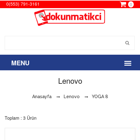
0(553) 791-3161
0
Lenovo
Anasayfa
Lenovo
YOGA 8
Toplam : 3 Ürün