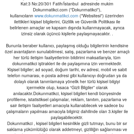
Kat:3 No:20/301 Fatih/İstanbul adresinde mukim
Dokunmatikci.com ("Dokunmatikci"),
kullanıcıların
www.dokunmatikci.com
("Websitesi") üzerinden
ilettikleri kişisel bilgilerini, Gizlilik ve Güvenlik Politikası ile
belirlenen amaçlar ve kapsam dışında kullanmayacak, ayrıca
izinsiz olarak üçüncü kişilerle paylaşmayacaktır. .
Bununla beraber kullanıcı, paylaşmış olduğu bilgilerinin kendisine
özel avantajların sunulabilmesi, satış, pazarlama ve benzer amaçlı
her türlü iletişim faaliyetlerinin bildirimi maksatlarıyla, tüm
dokunmatikci iştirakleri ile de paylaşımına izin vermektedir.
Kişisel bilgiler; ad soyad, doğum tarihi, ev adresi, mobil ve sabit
telefon numarası, e-posta adresi gibi kullanıcıyı doğrudan ya da
dolaylı olarak tanımlamaya yönelik her türlü kişisel bilgiyi
içermekte olup, kısaca “Gizli Bilgiler” olarak
anılacaktır.Dokunmatikci, kişisel bilgileri kendi bünyesinde
profilleme, istatistiksel çalışmalar, reklam, tanıtım, pazarlama ve
sair iletişim faaliyetleri amacıyla kullanabilecek ve sadece bu
çalışmaların yapılması amacıyla bilginiz dahilinde olan 3.kişiler ile
paylaşabilecektir.
Dokunmatikci , kişisel bilgileri kesinlikle gizli tutmayı, bunu bir sır
saklama yükümlülüğü olarak addetmeyi, gizliliğin sağlanması ve