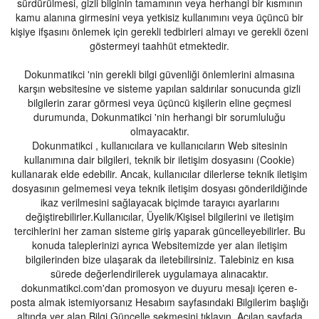
sürdürülmesi, gizli bilginin tamamının veya herhangi bir kısmının
kamu alanına girmesini veya yetkisiz kullanımını veya üçüncü bir
kişiye ifşasını önlemek için gerekli tedbirleri almayı ve gerekli özeni
göstermeyi taahhüt etmektedir.
Dokunmatikci 'nin gerekli bilgi güvenliği önlemlerini almasına
karşın websitesine ve sisteme yapılan saldırılar sonucunda gizli
bilgilerin zarar görmesi veya üçüncü kişilerin eline geçmesi
durumunda, Dokunmatikci 'nin herhangi bir sorumluluğu
olmayacaktır.
Dokunmatikci , kullanıcılara ve kullanıcıların Web sitesinin
kullanımına dair bilgileri, teknik bir iletişim dosyasını (Cookie)
kullanarak elde edebilir. Ancak, kullanıcılar dilerlerse teknik iletişim
dosyasının gelmemesi veya teknik iletişim dosyası gönderildiğinde
ikaz verilmesini sağlayacak biçimde tarayıcı ayarlarını
değiştirebilirler.Kullanıcılar, Üyelik/Kişisel bilgilerini ve iletişim
tercihlerini her zaman sisteme giriş yaparak güncelleyebilirler. Bu
konuda taleplerinizi ayrıca Websitemizde yer alan iletişim
bilgilerinden bize ulaşarak da iletebilirsiniz. Talebiniz en kısa
sürede değerlendirilerek uygulamaya alınacaktır.
dokunmatikci.com'dan promosyon ve duyuru mesajı içeren e-
posta almak istemiyorsanız Hesabım sayfasındaki Bilgilerim başlığı
altında yer alan Bilgi Güncelle sekmesini tıklayın. Açılan sayfada