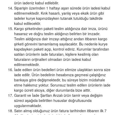
ürün iadeniz kabul edilebilir.
Siparişin üzerinden 1 haftayı aşan sürede ürün iadesi kabul
edilmemektedir. Kırık hasarlı, yanlış veya eksik ürün gibi
iadeler kurye kapınızdayken tutanak tutulduğu takdirde
kabul edilecektir.
Kargo şirketinden paketi teslim aldığınıza dair imza, ürünü
hasarsız ve doğru teslim aldığınızı belirten bir imzadır.
Teslim aldığınıza dair imzayı attığınız andan itibaren kargo
şirketi görevini tamamlamış sayılacaktır. Bu nedenle kurye
kapıdayken paketi açıp, kontrol ediniz. Kurumlar tarafından
satılan ürünlerin iade faturaları, kişilere kesilmiş olan
faturaların orijinalleri olmadan ürün iadesi kabul
edilmemektedir.
İade edilen ürün bedelleri ürün elimize ulaştıktan sonra size
iade edilir. Ürün bedelinin hesabınıza geçmesi çalıştığınız
bankaya göre değişmektedir, bu süreye bizim müdahale
etme hakkımız yoktur. Sorunsuz teslim edilen ürünlerin iade
kargo ücreti alıcıya, diğer durumlarda bize aittir.
Garanti ve İade Şartları Arızalı ürün tamir veya değişim
süreci aşağıda belirtilen hususlar doğrultusunda
uygulanmaktadır.
Satın almış olduğunuz ürün fatura tarihinden itibaren ilk 7