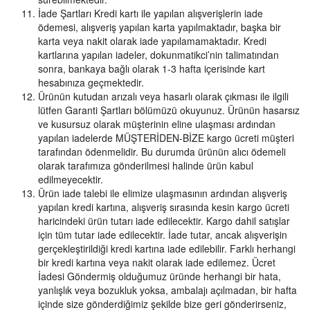
İade Şartları Kredi kartı ile yapılan alışverişlerin iade
ödemesi, alışveriş yapılan karta yapılmaktadır, başka bir
karta veya nakit olarak iade yapılamamaktadır. Kredi
kartlarına yapılan iadeler, dokunmatikci’nin talimatından
sonra, bankaya bağlı olarak 1-3 hafta içerisinde kart
hesabınıza geçmektedir.
Ürünün kutudan arızalı veya hasarlı olarak çıkması ile ilgili
lütfen Garanti Şartları bölümüzü okuyunuz. Ürünün hasarsız
ve kusursuz olarak müşterinin eline ulaşması ardından
yapılan iadelerde MÜŞTERİDEN-BİZE kargo ücreti müşteri
tarafından ödenmelidir. Bu durumda ürünün alıcı ödemeli
olarak tarafımıza gönderilmesi halinde ürün kabul
edilmeyecektir.
Ürün iade talebi ile elimize ulaşmasının ardından alışveriş
yapılan kredi kartına, alışveriş sırasında kesin kargo ücreti
haricindeki ürün tutarı iade edilecektir. Kargo dahil satışlar
için tüm tutar iade edilecektir. İade tutar, ancak alışverişin
gerçekleştirildiği kredi kartına iade edilebilir. Farklı herhangi
bir kredi kartına veya nakit olarak iade edilemez. Ücret
İadesi Göndermiş olduğumuz üründe herhangi bir hata,
yanlışlık veya bozukluk yoksa, ambalajı açılmadan, bir hafta
içinde size gönderdiğimiz şekilde bize geri gönderirseniz,