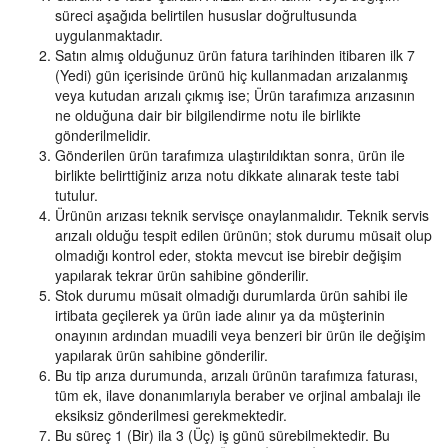
süreci aşağıda belirtilen hususlar doğrultusunda
uygulanmaktadır.
Satın almış olduğunuz ürün fatura tarihinden itibaren ilk 7
(Yedi) gün içerisinde ürünü hiç kullanmadan arızalanmış
veya kutudan arızalı çıkmış ise; Ürün tarafımıza arızasının
ne olduğuna dair bir bilgilendirme notu ile birlikte
gönderilmelidir.
Gönderilen ürün tarafımıza ulaştırıldıktan sonra, ürün ile
birlikte belirttiğiniz arıza notu dikkate alınarak teste tabi
tutulur.
Ürünün arızası teknik servisçe onaylanmalıdır. Teknik servis
arızalı olduğu tespit edilen ürünün; stok durumu müsait olup
olmadığı kontrol eder, stokta mevcut ise birebir değişim
yapılarak tekrar ürün sahibine gönderilir.
Stok durumu müsait olmadığı durumlarda ürün sahibi ile
irtibata geçilerek ya ürün iade alınır ya da müşterinin
onayının ardından muadili veya benzeri bir ürün ile değişim
yapılarak ürün sahibine gönderilir.
Bu tip arıza durumunda, arızalı ürünün tarafımıza faturası,
tüm ek, ilave donanımlarıyla beraber ve orjinal ambalajı ile
eksiksiz gönderilmesi gerekmektedir.
Bu süreç 1 (Bir) ila 3 (Üç) iş günü sürebilmektedir. Bu