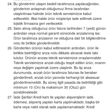
Bu gönderinin ulaşım bedeli tarafımızca yapılacağından,
gönderinin anlaşmalı olduğumuz firma tarafından
ulaştırılması halinde ürün teknik servisimizce kabul
edilecektir. Aksi halde ürün müşteriye iade edilmek üzere
lojistik firmasına geri verilecektir.
Satın almış olduğunuz ürün fatura tarihinden 7 (yedi) günün
ardından veya normal garanti sürecinde arızalanmış ise;
Ürün tarafımıza arızasının ne olduğuna dair bir bilgilendirme
notu ile birlikte gönderilmelidir.
Gönderilen ürünün kabul edilmesinin ardından, ürün ile
birlikte belirttiğiniz arıza notu dikkate alınarak teste tabi
tutulur. Ürünün arızası teknik servisimizce onaylanmalıdır.
Teknik servisimizce arızalı olduğu tespit edilen ürün; onarım
veya değişim yapılmak üzere ulaştırılır. Bu tip arıza
durumunda, arızalı ürün tarafımıza faturası ile beraber
gönderilmeli, arızalı ürün yanında herhangi bir aksesuar
gönderilmemelidir. Bu süreç ilgili yasada da belirtildiği gibi
minimum 10 (On) ila maksimum 30 (Otuz) gün
sürebilmektedir.
İade Şartları Kredi kartı ile yapılan alışverişlerin iade
ödemesi, alışveriş yapılan karta yapılmaktadır, başka bir
karta veya nakit olarak iade yapılamamaktadır. Kredi