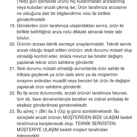
(Yedi) gün içerisinde ürünü hiç kullanmadan arızalanmış
veya kutudan arızalı çıkmış ise; Ürün tarafımıza arızasının
ne olduğuna dair bir bilgilendirme notu ile birlikte
gönderilmelidir.
Gönderilen ürün tarafımıza ulaştırıldıktan sonra, ürün ile
birlikte belirttiğiniz arıza notu dikkate alınarak teste tabi
tutulur.
Ürünün arızası teknik servisçe onaylanmalıdır. Teknik servis
arızalı olduğu tespit edilen ürünün; stok durumu müsait olup
olmadığı kontrol eder, stokta mevcut ise birebir değişim
yapılarak tekrar ürün sahibine gönderilir.
Stok durumu müsait olmadığı durumlarda ürün sahibi ile
irtibata geçilerek ya ürün iade alınır ya da müşterinin
onayının ardından muadili veya benzeri bir ürün ile değişim
yapılarak ürün sahibine gönderilir.
Bu tip arıza durumunda, arızalı ürünün tarafımıza faturası,
tüm ek, ilave donanımlarıyla beraber ve orjinal ambalajı ile
eksiksiz gönderilmesi gerekmektedir.
Bu süreç 1 (Bir) ila 3 (Üç) iş günü sürebilmektedir. Bu
süreçteki arızalı ürünün MÜŞTERİDEN-BİZE ULAŞIM bedeli
tarafımızca karşılanacak olup, TEKNİK SERVİSTEN-
MÜŞTERİYE ULAŞIM bedeli müşteri tarafından
ödenecektir.