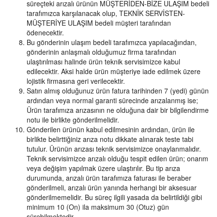
süreçteki arızalı ürünün MÜŞTERİDEN-BİZE ULAŞIM bedeli
tarafımızca karşılanacak olup, TEKNİK SERVİSTEN-
MÜŞTERİYE ULAŞIM bedeli müşteri tarafından
ödenecektir.
Bu gönderinin ulaşım bedeli tarafımızca yapılacağından,
gönderinin anlaşmalı olduğumuz firma tarafından
ulaştırılması halinde ürün teknik servisimizce kabul
edilecektir. Aksi halde ürün müşteriye iade edilmek üzere
lojistik firmasına geri verilecektir.
Satın almış olduğunuz ürün fatura tarihinden 7 (yedi) günün
ardından veya normal garanti sürecinde arızalanmış ise;
Ürün tarafımıza arızasının ne olduğuna dair bir bilgilendirme
notu ile birlikte gönderilmelidir.
Gönderilen ürünün kabul edilmesinin ardından, ürün ile
birlikte belirttiğiniz arıza notu dikkate alınarak teste tabi
tutulur. Ürünün arızası teknik servisimizce onaylanmalıdır.
Teknik servisimizce arızalı olduğu tespit edilen ürün; onarım
veya değişim yapılmak üzere ulaştırılır. Bu tip arıza
durumunda, arızalı ürün tarafımıza faturası ile beraber
gönderilmeli, arızalı ürün yanında herhangi bir aksesuar
gönderilmemelidir. Bu süreç ilgili yasada da belirtildiği gibi
minimum 10 (On) ila maksimum 30 (Otuz) gün
sürebilmektedir.