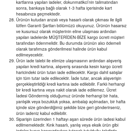
kartlarına yapılan iadeler, dokunmatikci’nin talimatından
sonra, bankaya bağlı olarak 1-3 hafta içerisinde kart
hesabınıza geçmektedir.
Ürünün kutudan arızalı veya hasarlı olarak çıkması ile ilgili
lütfen Garanti Şartları bölümüzü okuyunuz. Ürünün hasarsız
ve kusursuz olarak müşterinin eline ulaşması ardından
yapılan iadelerde MÜŞTERİDEN-BİZE kargo ücreti müşteri
tarafından ödenmelidir. Bu durumda ürünün alıcı ödemeli
olarak tarafımıza gönderilmesi halinde ürün kabul
edilmeyecektir.
Ürün iade talebi ile elimize ulaşmasının ardından alışveriş
yapılan kredi kartına, alışveriş sırasında kesin kargo ücreti
haricindeki ürün tutarı iade edilecektir. Kargo dahil satışlar
için tüm tutar iade edilecektir. İade tutar, ancak alışverişin
gerçekleştirildiği kredi kartına iade edilebilir. Farklı herhangi
bir kredi kartına veya nakit olarak iade edilemez. Ücret
İadesi Göndermiş olduğumuz üründe herhangi bir hata,
yanlışlık veya bozukluk yoksa, ambalajı açılmadan, bir hafta
içinde size gönderdiğimiz şekilde bize geri gönderirseniz,
ürün iadeniz kabul edilebilir.
Siparişin üzerinden 1 haftayı aşan sürede ürün iadesi kabul
edilmemektedir. Kırık hasarlı, yanlış veya eksik ürün gibi
iadeler kurye kapınızdayken tutanak tutulduğu takdirde