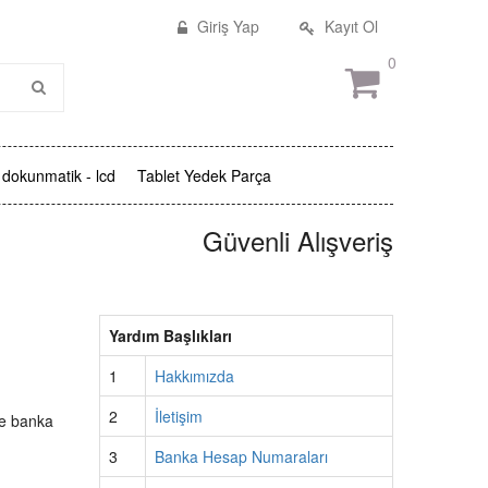
Giriş Yap
Kayıt Ol
0
dokunmatik - lcd
Tablet Yedek Parça
Güvenli Alışveriş
Yardım Başlıkları
1
Hakkımızda
2
İletişim
ile banka
3
Banka Hesap Numaraları