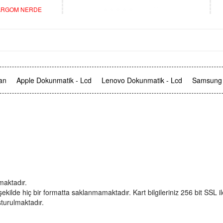
RGOM NERDE
YORUMLAR
an
Apple Dokunmatik - Lcd
Lenovo Dokunmatik - Lcd
Samsung 
maktadır.
bir şekilde hiç bir formatta saklanmamaktadır. Kart bilgileriniz 256 bit SSL 
şturulmaktadır.